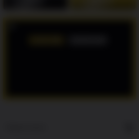
LOGIN
DAFTAR
LOGIN
DAFTAR
Show More
5
$
Regular License