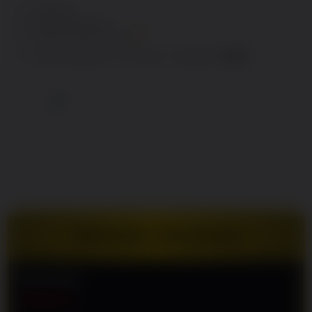
Regular
Included:
Vegas123
License
Included:
Live RTP Real-Time
SELECTED
Included:
Data RTP Terbaru Hari Ini
88
$
100.00
5.00
Extend support to 12 months
$
$
Akses
Live
RTP real-
time
di
Vegas123
dengan
pembaruan
data
terbaru
hari ini.
Pantau
persentase
RTP
TENTANG VEGAS123
sebelum
bermain
agar
Nama Situs
pilihan
Vegas123
lebih