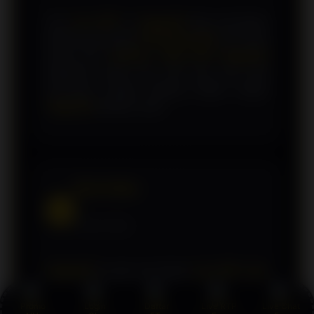
Cek
Live RTP
di
Vegas123
bikin hari-hariku
lebih bersemangat!
Persentase RTP
-nya selalu
akurat dan
real-time
.
Data RTP Vegas123
diperbarui setiap hari, jadi saya bisa pilih
permainan dengan peluang terbaik melalui
Vegas123
sebelum main!
Bima Aditya
BA
Labuan Bajo
Vegas123
itu jujur luar biasa!
Live RTP real-
time hari ini
-nya selalu update, dan
persentase
RTP
-nya bikin strategi main makin terarah. Gak
Promo
Login
Daftar
Live RTP
Live Chat