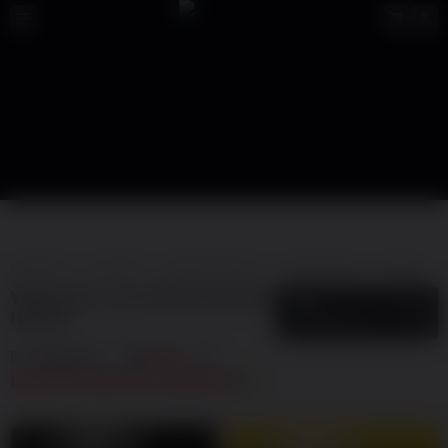
Vegas123
Live RTP
Real-Time Hari Ini
Data Terbaru
Persentase RTP
Vegas123 | Live RTP Real-Time
5
$
Hari Ini
By
Vegas123
404
sales
Live RTP Real-Time Vegas123