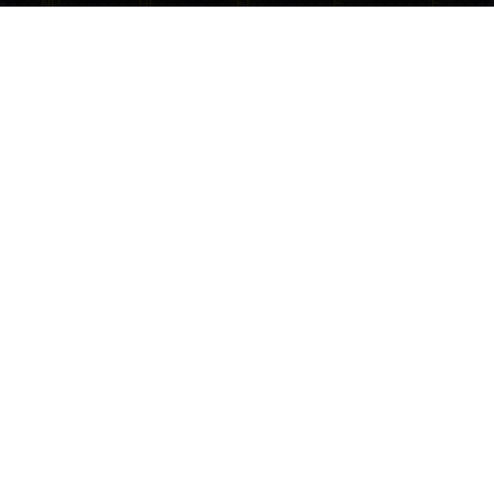
mau pindah ke tempat lain,
Vegas123
emang
the best! Setiap hari cek RTP dulu sebelum
main!