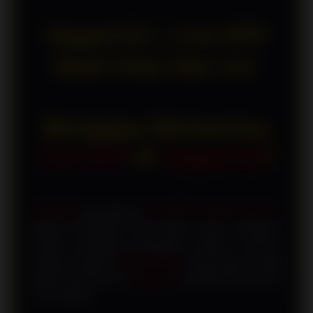
Vegas123 | Live RTP
Real-Time Hari Ini
Mengapa Memantau
Live RTP
di
Vegas123
?
Vegas123
menyajikan
Live RTP real-time hari ini
dengan pembaruan data terbaru untuk membantu
pemain memantau persentase sebelum bermain.
Dengan informasi
RTP real-time
yang akurat, setiap
pilihan permainan di
Vegas123
menjadi lebih terarah
dan strategis.