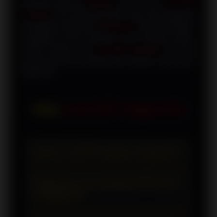
Kunjungi halaman
Vegas123
, buka menu
Live RTP
real-time
, lalu pilih permainan yang ingin dipantau.
Perhatikan persentase
RTP hari ini
yang ditampilkan,
bandingkan antar permainan, dan tentukan pilihan
terbaik. Segera cek
Live RTP Vegas123
dan raih
peluang lebih baik dengan data real-time yang selalu
diperbarui!
FAQ
Live RTP
Vegas123
Apa itu Live RTP real-time di Vegas123?
Live RTP real-time
di
Vegas123
adalah
Bagaimana cara memantau RTP hari ini
fitur pemantauan persentase Return to
di Vegas123?
Player yang diperbarui langsung setiap
hari. Data
RTP hari ini
membantu
Kunjungi halaman
Vegas123
, buka